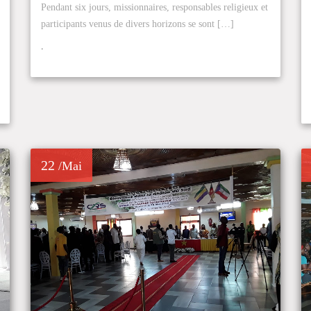
Pendant six jours, missionnaires, responsables religieux et
participants venus de divers horizons se sont […]
.
22
/Mai