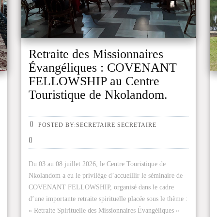
Retraite des Missionnaires
Évangéliques : COVENANT
FELLOWSHIP au Centre
Touristique de Nkolandom.
POSTED BY:SECRETAIRE SECRETAIRE
Du 03 au 08 juillet 2026, le Centre Touristique de
Nkolandom a eu le privilège d’accueillir le séminaire de
COVENANT FELLOWSHIP, organisé dans le cadre
d’une importante retraite spirituelle placée sous le thème :
« Retraite Spirituelle des Missionnaires Évangéliques »