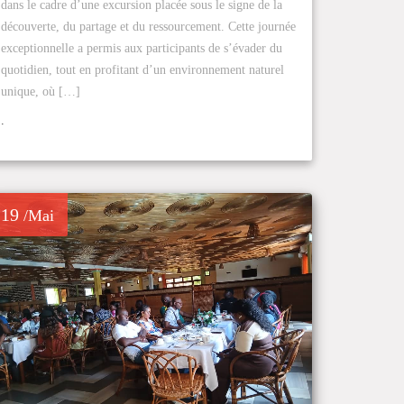
dans le cadre d’une excursion placée sous le signe de la
découverte, du partage et du ressourcement. Cette journée
exceptionnelle a permis aux participants de s’évader du
quotidien, tout en profitant d’un environnement naturel
unique, où […]
.
19
/Mai