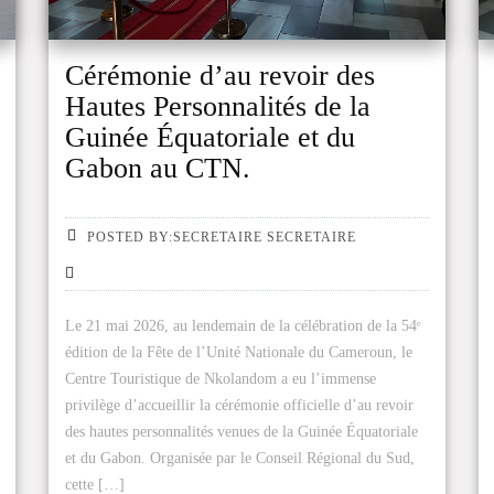
Cérémonie d’au revoir des
Hautes Personnalités de la
Guinée Équatoriale et du
Gabon au CTN.
POSTED BY:SECRETAIRE SECRETAIRE
Le 21 mai 2026, au lendemain de la célébration de la 54ᵉ
édition de la Fête de l’Unité Nationale du Cameroun, le
Centre Touristique de Nkolandom a eu l’immense
privilège d’accueillir la cérémonie officielle d’au revoir
des hautes personnalités venues de la Guinée Équatoriale
et du Gabon. Organisée par le Conseil Régional du Sud,
cette […]