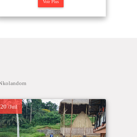
Voir Plus
e Nkolandom
20
/Juil