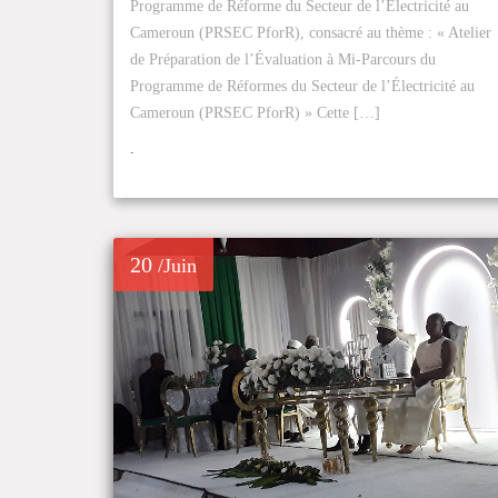
Programme de Réforme du Secteur de l’Électricité au
Cameroun (PRSEC PforR), consacré au thème : « Atelier
de Préparation de l’Évaluation à Mi-Parcours du
Programme de Réformes du Secteur de l’Électricité au
Cameroun (PRSEC PforR) » Cette […]
.
20
/Juin